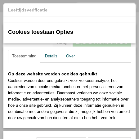
Leeftijdsverificatie
Om deze site te gebruiken dient u achttien jaar of ouder te zijn.
Cookies toestaan Opties
Terug
Ja, ik ben 18 jaar of ouder
Inloggen
Registreren
UW WINKELWAGEN
Geen producten
(0)
Toestemming
Details
Over
Home
>
Messen
>
Vleesmes Damascus AUS 10 – 67 Lagen
Op deze website worden cookies gebruikt
Cookies worden door ons gebruikt voor verkeersanalyse, het
aanbieden van sociale media-functies en het personaliseren van
informatie en advertenties. Daarnaast verlenen we onze sociale
media-, advertentie- en analysepartners toegang tot informatie over
hoe u onze site gebruikt. Zij kunnen deze informatie gebruiken in
combinatie met andere gegevens die zij mogelijk hebben verzameld
door uw gebruik van hun diensten of die u hen hebt verstrekt.