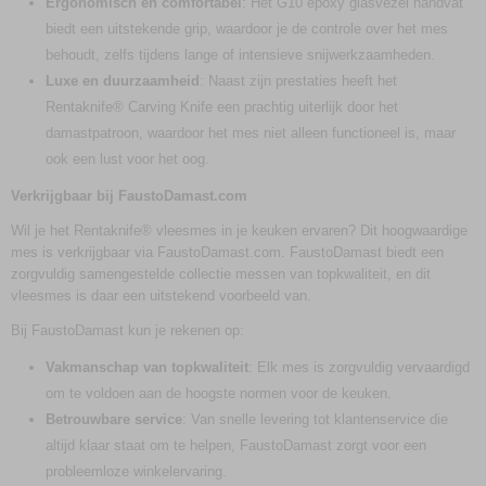
Ergonomisch en comfortabel
: Het G10 epoxy glasvezel handvat
biedt een uitstekende grip, waardoor je de controle over het mes
behoudt, zelfs tijdens lange of intensieve snijwerkzaamheden.
Luxe en duurzaamheid
: Naast zijn prestaties heeft het
Rentaknife® Carving Knife een prachtig uiterlijk door het
damastpatroon, waardoor het mes niet alleen functioneel is, maar
ook een lust voor het oog.
Verkrijgbaar bij FaustoDamast.com
Wil je het Rentaknife® vleesmes in je keuken ervaren? Dit hoogwaardige
mes is verkrijgbaar via FaustoDamast.com. FaustoDamast biedt een
zorgvuldig samengestelde collectie messen van topkwaliteit, en dit
vleesmes is daar een uitstekend voorbeeld van.
Bij FaustoDamast kun je rekenen op:
Vakmanschap van topkwaliteit
: Elk mes is zorgvuldig vervaardigd
om te voldoen aan de hoogste normen voor de keuken.
Betrouwbare service
: Van snelle levering tot klantenservice die
altijd klaar staat om te helpen, FaustoDamast zorgt voor een
probleemloze winkelervaring.