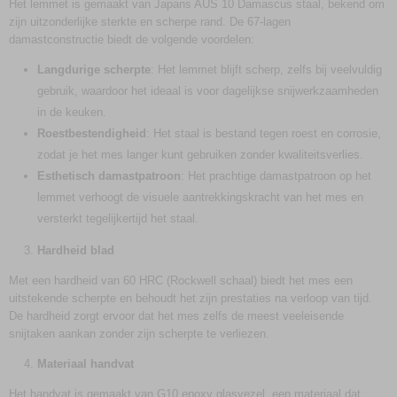
Het lemmet is gemaakt van Japans AUS 10 Damascus staal, bekend om
zijn uitzonderlijke sterkte en scherpe rand. De 67-lagen
damastconstructie biedt de volgende voordelen:
Langdurige scherpte
: Het lemmet blijft scherp, zelfs bij veelvuldig
gebruik, waardoor het ideaal is voor dagelijkse snijwerkzaamheden
in de keuken.
Roestbestendigheid
: Het staal is bestand tegen roest en corrosie,
zodat je het mes langer kunt gebruiken zonder kwaliteitsverlies.
Esthetisch damastpatroon
: Het prachtige damastpatroon op het
lemmet verhoogt de visuele aantrekkingskracht van het mes en
versterkt tegelijkertijd het staal.
Hardheid blad
Met een hardheid van 60 HRC (Rockwell schaal) biedt het mes een
uitstekende scherpte en behoudt het zijn prestaties na verloop van tijd.
De hardheid zorgt ervoor dat het mes zelfs de meest veeleisende
snijtaken aankan zonder zijn scherpte te verliezen.
Materiaal handvat
Het handvat is gemaakt van G10 epoxy glasvezel, een materiaal dat