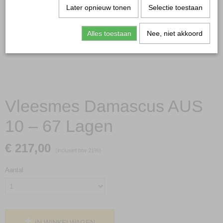
Later opnieuw tonen
Selectie toestaan
Alles toestaan
Nee, niet akkoord
Vleesmes Damascus AUS
10 – 67 Lagen
€ 217,00
(inclusief btw 21%)
Aantal
IN WINKELWAGEN