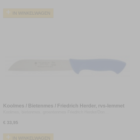
IN WINKELWAGEN
Koolmes / Bietenmes / Friedrich Herder, rvs-lemmet
18cm
Koolmes, bietenmes, groentenmes Friedrich Herder/Don…
€ 33,95
IN WINKELWAGEN