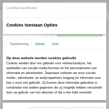
Leeftijdsverificatie
Om deze site te gebruiken dient u achttien jaar of ouder te zijn.
Cookies toestaan Opties
Terug
Ja, ik ben 18 jaar of ouder
Inloggen
Registreren
UW WINKELWAGEN
Geen producten
(0)
Toestemming
Details
Over
Home
>
Robert Herder
>
Molenmessen
Op deze website worden cookies gebruikt
Cookies worden door ons gebruikt voor verkeersanalyse, het
aanbieden van sociale media-functies en het personaliseren van
Groepsartikelen
informatie en advertenties. Daarnaast verlenen we onze sociale
Selecteer 1 of meerdere
media-, advertentie- en analysepartners toegang tot informatie over
hoe u onze site gebruikt. Zij kunnen deze informatie gebruiken in
opties
combinatie met andere gegevens die zij mogelijk hebben verzameld
door uw gebruik van hun diensten of die u hen hebt verstrekt.
Sorteer op: