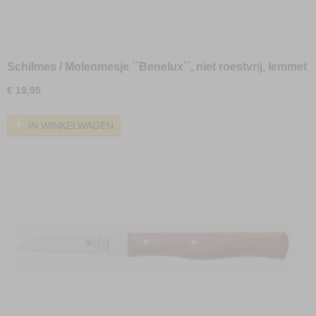
Schilmes / Molenmesje ``Benelux``, niet roestvrij, lemmet
8 cm
€ 19,95
IN WINKELWAGEN