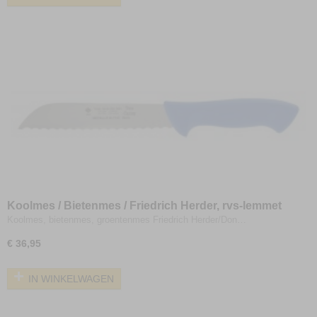
Koolmes / Bietenmes / Friedrich Herder, rvs-lemmet
18cm, kartels
Koolmes, bietenmes, groentenmes Friedrich Herder/Don…
€ 36,95
IN WINKELWAGEN