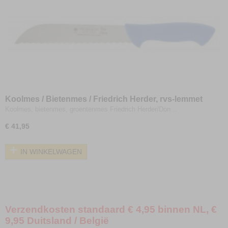
Koolmes / Bietenmes / Friedrich Herder, rvs-lemmet
21cm, kartels
Koolmes, bietenmes, groentenmes Friedrich Herder/Don…
€ 41,95
IN WINKELWAGEN
Verzendkosten standaard € 4,95 binnen NL, €
9,95 Duitsland / België