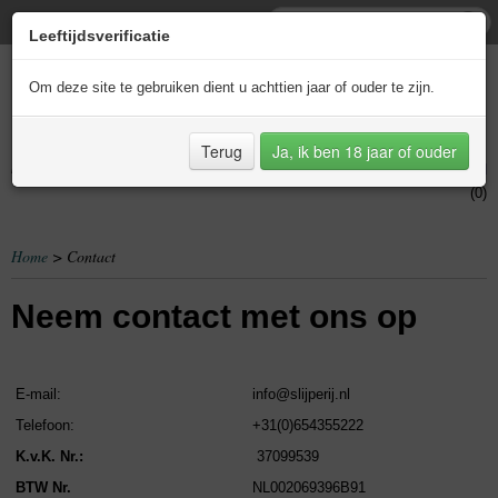
Leeftijdsverificatie
Om deze site te gebruiken dient u achttien jaar of ouder te zijn.
Terug
Ja, ik ben 18 jaar of ouder
Inloggen
Registreren
UW WINKELWAGEN
Geen producten
(0)
Home
> Contact
Neem contact met ons op
E-mail:
info@slijperij.nl
Telefoon:
+31(0)654355222
K.v.K. Nr.:
37099539
BTW Nr.
NL002069396B91