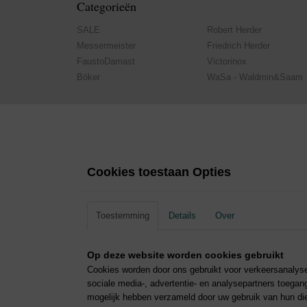
Categorieën
SALE
Robert Herder
Messermeister
Friedrich Herder
FaustoDamast
Victorinox
Böker
WaSa - Waldmin&Saam
Cookies toestaan Opties
Toestemming
Details
Over
Op deze website worden cookies gebruikt
Cookies worden door ons gebruikt voor verkeersanalyse
sociale media-, advertentie- en analysepartners toegang
mogelijk hebben verzameld door uw gebruik van hun dien