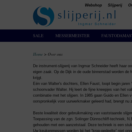
Webshop
Slijperij
O
SALE
MESSERMEISTER
FAUSTODAMAS
Home
> Over ons
De instrument-slijperij van Ingmar Schneider heeft haar 
eigen zaak. Op de Dijk in de oude binnenstad worden de fu
krijgt.
Eén van Walter's dochters, Ellen Faust, loopt begin jaren 
schoonvader Walter. Hij leert de fijne kneepjes van het va
combinatie met het slijpen. In 1985 gaan Guido en Ellen 
oorspronkelijk voor uurwerkmaker geleerd had, brengt nu zi
Beste kwaliteit door gebruikmaking van vaststaande slijp
Toepassing van de zgn. Solinger Dünnschliff-techniek, N.
gehouden met een aanzetstaal. Deze techniek is een stuk
Uw keukenmessen worden bij het “krop-gedeelte” niet onno