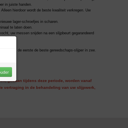
er in juiste handen.
. Alleen hierdoor wordt de beste kwaliteit verkregen. Uw
nieuwe lager-schroefjes in scharen.
inaal te laten doen.
ekocht, uw messen snijden na een slijpbeurt gegarandeerd
.
Ga niet met de eerste de beste gereedschaps-slijper in zee.
 ouder
ingen, gedaan tijdens deze periode, worden vanaf
 vertraging in de behandeling van uw slijpwerk,