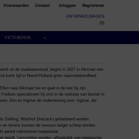
Voorwaarden
Contact
Inloggen
Registreren
UW WINKELWAGEN
Geen producten
(0)
VICTORINOX
+
eemt uit de staalwarenstad, begint in 1927 in Alkmaar een
l na korte tijd in Noord-Holland grote naamsbekendheid
llen naar Alkmaar toe en gaat in de leer bij zijn
 Fnidsen specialiseert hij zich in de verkoop van bestek in
zonen Jörn en Ingmar de onderneming over. Ingmar, die
ls Zwilling, Wüsthof Dreizack) gehanteerd worden.
jden en tevens kunnen de messen langer scherp worden
rkt aantal vakmensen toepasbaar.
aan wordt. Lemmetten worden, afhankelijk van toepassing,