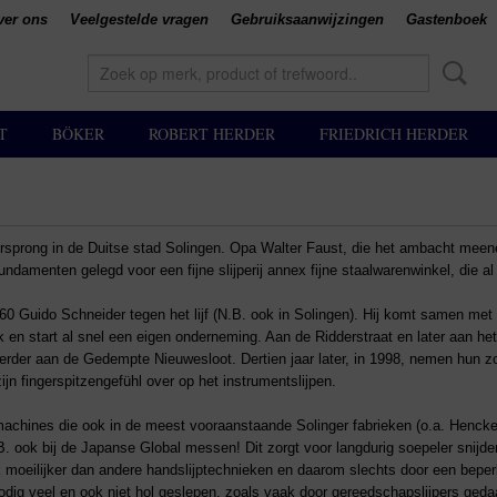
ver ons
Veelgestelde vragen
Gebruiksaanwijzingen
Gastenboek
T
BÖKER
ROBERT HERDER
FRIEDRICH HERDER
oorsprong in de Duitse stad Solingen. Opa Walter Faust, die het ambacht meen
ndamenten gelegd voor een fijne slijperij annex fijne staalwarenwinkel, die a
'60 Guido Schneider tegen het lijf (N.B. ook in Solingen). Hij komt samen met E
k en start al snel een eigen onderneming. Aan de Ridderstraat en later aan het
verder aan de Gedempte Nieuwesloot. Dertien jaar later, in 1998, nemen hun 
jn fingerspitzengefühl over op het instrumentslijpen.
machines die ook in de meest vooraanstaande Solinger fabrieken (o.a. Hencke
B. ook bij de Japanse Global messen! Dit zorgt voor langdurig soepeler sni
 moeilijker dan andere handslijptechnieken en daarom slechts door een bepe
dig veel en ook niet hol geslepen, zoals vaak door gereedschapslijpers ged