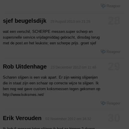
Reageer
28
sjef beugelsdijk
29 August 2013 om 21:28
wat een verschil, SCHERPE messen.super scherp en
supersnelle service.vrijdagmiddag gebracht, dinsdag terug
met de post.en het leukste; een scherpe prijs. groet sjef
Reageer
29
Rob Uitdenhage
23 December 2012 om 11:48
Scharen slijpen is een vak apart. Er zijn weinig slijperijen
die in staat zijn een schaar op correcte wijze te slijpen. Ik
ben nog wat gave custom koksmessen tegen gekomen op
http://www.koksmes.net/
Reageer
30
Erik Verouden
02 November 2012 om 16:32
Ik heb 6 messen laten slijpen,ik had ze binnen 2 dagen