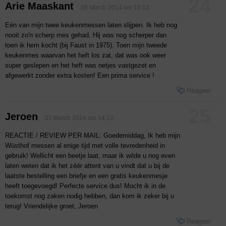
24
Arie Maaskant
08 March 2014 om 16:13
Eén van mijn twee keukenmessen laten slijpen. Ik heb nog
nooit zo'n scherp mes gehad. Hij was nog scherper dan
toen ik hem kocht (bij Faust in 1975). Toen mijn tweede
keukenmes waarvan het heft los zat, dat was ook weer
super geslepen en het heft was netjes vastgezet en
afgewerkt zonder extra kosten! Een prima service !
Reageer
25
Jeroen
01 March 2014 om 14:12
REACTIE / REVIEW PER MAIL: Goedemiddag, Ik heb mijn
Wüsthof messen al enige tijd met volle tevredenheid in
gebruik! Wellicht een beetje laat, maar ik wilde u nog even
laten weten dat ik het zéér attent van u vindt dat u bij de
laatste bestelling een briefje en een gratis keukenmesje
heeft toegevoegd! Perfecte service dus! Mocht ik in de
toekomst nog zaken nodig hebben, dan kom ik zeker bij u
terug! Vriendelijke groet, Jeroen
Reageer