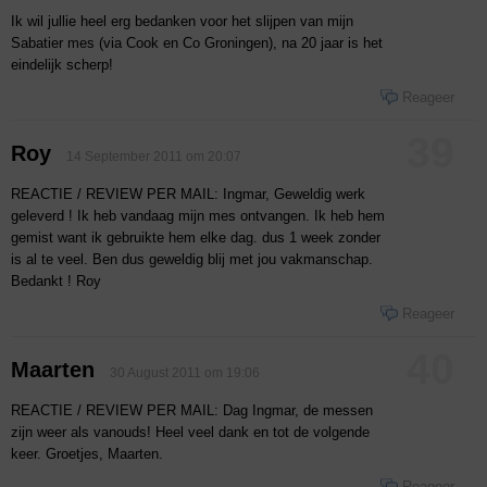
Ik wil jullie heel erg bedanken voor het slijpen van mijn
Sabatier mes (via Cook en Co Groningen), na 20 jaar is het
eindelijk scherp!
Reageer
39
Roy
14 September 2011 om 20:07
REACTIE / REVIEW PER MAIL: Ingmar, Geweldig werk
geleverd ! Ik heb vandaag mijn mes ontvangen. Ik heb hem
gemist want ik gebruikte hem elke dag. dus 1 week zonder
is al te veel. Ben dus geweldig blij met jou vakmanschap.
Bedankt ! Roy
Reageer
40
Maarten
30 August 2011 om 19:06
REACTIE / REVIEW PER MAIL: Dag Ingmar, de messen
zijn weer als vanouds! Heel veel dank en tot de volgende
keer. Groetjes, Maarten.
Reageer