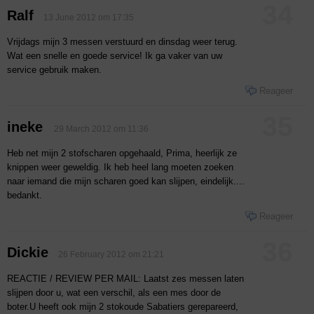
34
Ralf
13 June 2012 om 17:35
Vrijdags mijn 3 messen verstuurd en dinsdag weer terug.
Wat een snelle en goede service! Ik ga vaker van uw
service gebruik maken.
Reageer
35
ineke
29 March 2012 om 11:36
Heb net mijn 2 stofscharen opgehaald, Prima, heerlijk ze
knippen weer geweldig. Ik heb heel lang moeten zoeken
naar iemand die mijn scharen goed kan slijpen, eindelijk....
bedankt.
Reageer
36
Dickie
26 February 2012 om 21:21
REACTIE / REVIEW PER MAIL: Laatst zes messen laten
slijpen door u, wat een verschil, als een mes door de
boter.U heeft ook mijn 2 stokoude Sabatiers gerepareerd,