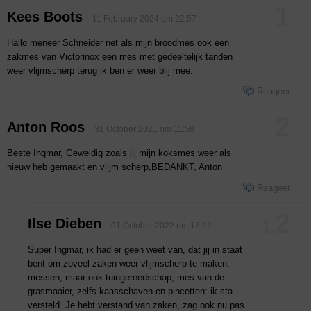
1
Kees Boots
11 February 2024 om 22:57
Hallo meneer Schneider net als mijn broodmes ook een
zakmes van Victorinox een mes met gedeeltelijk tanden
weer vlijmscherp terug ik ben er weer blij mee.
Reageer
2
Anton Roos
31 October 2021 om 11:58
Beste Ingmar, Geweldig zoals jij mijn koksmes weer als
nieuw heb gemaakt en vlijm scherp,BEDANKT, Anton
Reageer
2
Ilse Dieben
1.
01 October 2022 om 18:22
Super Ingmar, ik had er geen weet van, dat jij in staat
bent om zoveel zaken weer vlijmscherp te maken:
messen, maar ook tuingereedschap, mes van de
grasmaaier, zelfs kaasschaven en pincetten: ik sta
versteld. Je hebt verstand van zaken, zag ook nu pas