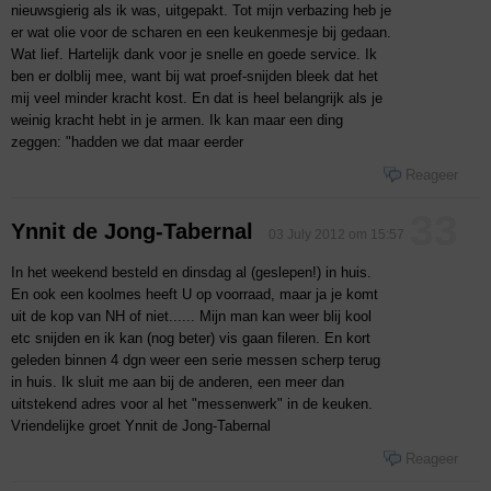
nieuwsgierig als ik was, uitgepakt. Tot mijn verbazing heb je
er wat olie voor de scharen en een keukenmesje bij gedaan.
Wat lief. Hartelijk dank voor je snelle en goede service. Ik
ben er dolblij mee, want bij wat proef-snijden bleek dat het
mij veel minder kracht kost. En dat is heel belangrijk als je
weinig kracht hebt in je armen. Ik kan maar een ding
zeggen: "hadden we dat maar eerder
Reageer
33
Ynnit de Jong-Tabernal
03 July 2012 om 15:57
In het weekend besteld en dinsdag al (geslepen!) in huis.
En ook een koolmes heeft U op voorraad, maar ja je komt
uit de kop van NH of niet...... Mijn man kan weer blij kool
etc snijden en ik kan (nog beter) vis gaan fileren. En kort
geleden binnen 4 dgn weer een serie messen scherp terug
in huis. Ik sluit me aan bij de anderen, een meer dan
uitstekend adres voor al het "messenwerk" in de keuken.
Vriendelijke groet Ynnit de Jong-Tabernal
Reageer