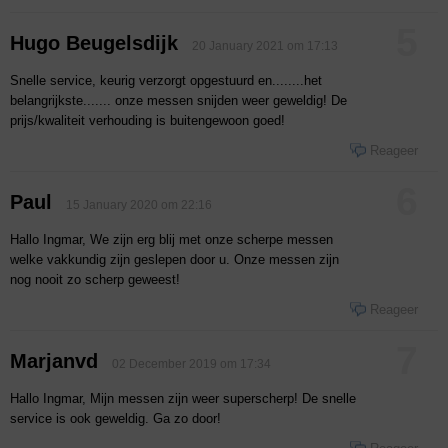
5
Hugo Beugelsdijk
20 January 2021 om 17:13
Snelle service, keurig verzorgt opgestuurd en........het
belangrijkste....... onze messen snijden weer geweldig! De
prijs/kwaliteit verhouding is buitengewoon goed!
Reageer
6
Paul
15 January 2020 om 22:16
Hallo Ingmar, We zijn erg blij met onze scherpe messen
welke vakkundig zijn geslepen door u. Onze messen zijn
nog nooit zo scherp geweest!
Reageer
7
Marjanvd
02 December 2019 om 17:34
Hallo Ingmar, Mijn messen zijn weer superscherp! De snelle
service is ook geweldig. Ga zo door!