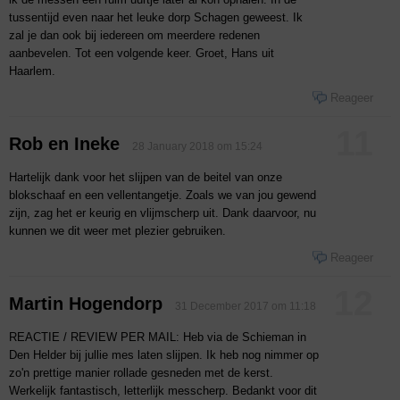
tussentijd even naar het leuke dorp Schagen geweest. Ik
zal je dan ook bij iedereen om meerdere redenen
aanbevelen. Tot een volgende keer. Groet, Hans uit
Haarlem.
Reageer
11
Rob en Ineke
28 January 2018 om 15:24
Hartelijk dank voor het slijpen van de beitel van onze
blokschaaf en een vellentangetje. Zoals we van jou gewend
zijn, zag het er keurig en vlijmscherp uit. Dank daarvoor, nu
kunnen we dit weer met plezier gebruiken.
Reageer
12
Martin Hogendorp
31 December 2017 om 11:18
REACTIE / REVIEW PER MAIL: Heb via de Schieman in
Den Helder bij jullie mes laten slijpen. Ik heb nog nimmer op
zo'n prettige manier rollade gesneden met de kerst.
Werkelijk fantastisch, letterlijk messcherp. Bedankt voor dit