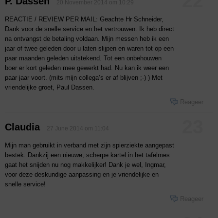
22
P. Dassen
20 November 2014 om 10:29
REACTIE / REVIEW PER MAIL: Geachte Hr Schneider,
Dank voor de snelle service en het vertrouwen. Ik heb direct
na ontvangst de betaling voldaan. Mijn messen heb ik een
jaar of twee geleden door u laten slijpen en waren tot op een
paar maanden geleden uitstekend. Tot een onbehouwen
boer er kort geleden mee gewerkt had. Nu kan ik weer een
paar jaar voort. (mits mijn collega’s er af blijven ;-) ) Met
vriendelijke groet, Paul Dassen.
Reageer
23
Claudia
27 June 2014 om 11:04
Mijn man gebruikt in verband met zijn spierziekte aangepast
bestek. Dankzij een nieuwe, scherpe kartel in het tafelmes
gaat het snijden nu nog makkelijker! Dank je wel, Ingmar,
voor deze deskundige aanpassing en je vriendelijke en
snelle service!
Reageer