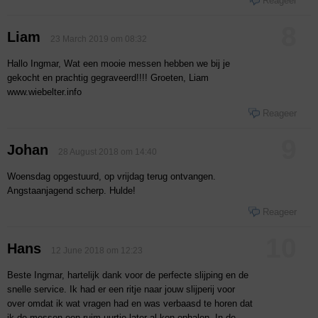
Reageer
8
Liam
23 March 2019 om 08:32
Hallo Ingmar, Wat een mooie messen hebben we bij je
gekocht en prachtig gegraveerd!!!! Groeten, Liam
www.wiebelter.info
Reageer
9
Johan
28 August 2018 om 14:40
Woensdag opgestuurd, op vrijdag terug ontvangen.
Angstaanjagend scherp. Hulde!
Reageer
10
Hans
12 June 2018 om 12:23
Beste Ingmar, hartelijk dank voor de perfecte slijping en de
snelle service. Ik had er een ritje naar jouw slijperij voor
over omdat ik wat vragen had en was verbaasd te horen dat
ik de messen een ruim uurtje later al kon ophalen. In de