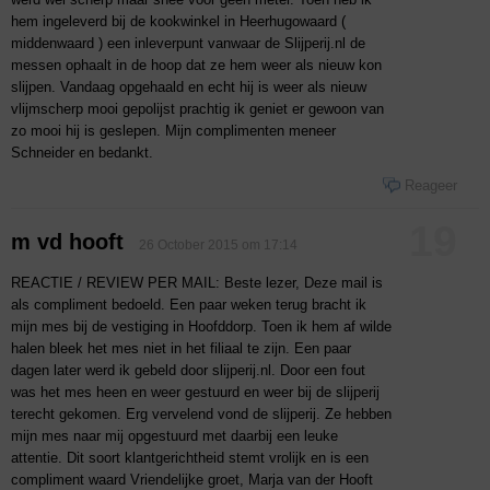
hem ingeleverd bij de kookwinkel in Heerhugowaard (
middenwaard ) een inleverpunt vanwaar de Slijperij.nl de
messen ophaalt in de hoop dat ze hem weer als nieuw kon
slijpen. Vandaag opgehaald en echt hij is weer als nieuw
vlijmscherp mooi gepolijst prachtig ik geniet er gewoon van
zo mooi hij is geslepen. Mijn complimenten meneer
Schneider en bedankt.
Reageer
19
m vd hooft
26 October 2015 om 17:14
REACTIE / REVIEW PER MAIL: Beste lezer, Deze mail is
als compliment bedoeld. Een paar weken terug bracht ik
mijn mes bij de vestiging in Hoofddorp. Toen ik hem af wilde
halen bleek het mes niet in het filiaal te zijn. Een paar
dagen later werd ik gebeld door slijperij.nl. Door een fout
was het mes heen en weer gestuurd en weer bij de slijperij
terecht gekomen. Erg vervelend vond de slijperij. Ze hebben
mijn mes naar mij opgestuurd met daarbij een leuke
attentie. Dit soort klantgerichtheid stemt vrolijk en is een
compliment waard Vriendelijke groet, Marja van der Hooft