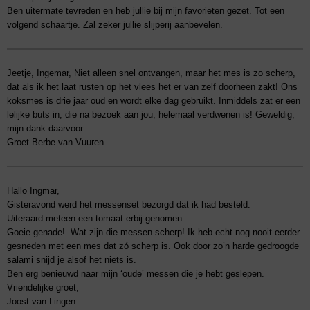
Ben uitermate tevreden en heb jullie bij mijn favorieten gezet. Tot een
volgend schaartje. Zal zeker jullie slijperij aanbevelen.
Jeetje, Ingemar, Niet alleen snel ontvangen, maar het mes is zo scherp,
dat als ik het laat rusten op het vlees het er van zelf doorheen zakt! Ons
koksmes is drie jaar oud en wordt elke dag gebruikt. Inmiddels zat er een
lelijke buts in, die na bezoek aan jou, helemaal verdwenen is! Geweldig,
mijn dank daarvoor.
Groet Berbe van Vuuren
Hallo Ingmar,
Gisteravond werd het messenset bezorgd dat ik had besteld.
Uiteraard meteen een tomaat erbij genomen.
Goeie genade! Wat zijn die messen scherp! Ik heb echt nog nooit eerder
gesneden met een mes dat zó scherp is. Ook door zo’n harde gedroogde
salami snijd je alsof het niets is.
Ben erg benieuwd naar mijn ‘oude’ messen die je hebt geslepen.
Vriendelijke groet,
Joost van Lingen