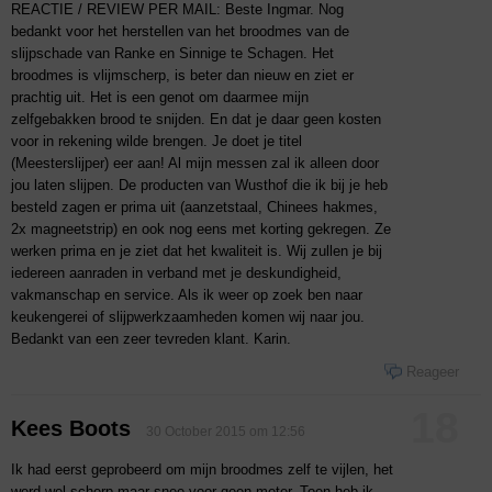
REACTIE / REVIEW PER MAIL: Beste Ingmar. Nog
bedankt voor het herstellen van het broodmes van de
slijpschade van Ranke en Sinnige te Schagen. Het
broodmes is vlijmscherp, is beter dan nieuw en ziet er
prachtig uit. Het is een genot om daarmee mijn
zelfgebakken brood te snijden. En dat je daar geen kosten
voor in rekening wilde brengen. Je doet je titel
(Meesterslijper) eer aan! Al mijn messen zal ik alleen door
jou laten slijpen. De producten van Wusthof die ik bij je heb
besteld zagen er prima uit (aanzetstaal, Chinees hakmes,
2x magneetstrip) en ook nog eens met korting gekregen. Ze
werken prima en je ziet dat het kwaliteit is. Wij zullen je bij
iedereen aanraden in verband met je deskundigheid,
vakmanschap en service. Als ik weer op zoek ben naar
keukengerei of slijpwerkzaamheden komen wij naar jou.
Bedankt van een zeer tevreden klant. Karin.
Reageer
18
Kees Boots
30 October 2015 om 12:56
Ik had eerst geprobeerd om mijn broodmes zelf te vijlen, het
werd wel scherp maar snee voor geen meter. Toen heb ik