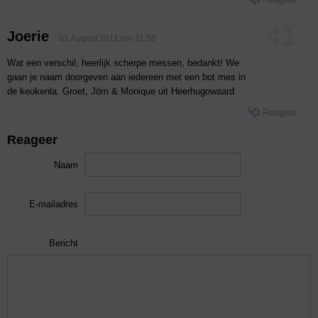
41
Joerie
01 August 2011 om 11:50
Wat een verschil, heerlijk scherpe messen, bedankt! We
gaan je naam doorgeven aan iedereen met een bot mes in
de keukenla. Groet, Jörn & Monique uit Heerhugowaard
Reageer
Reageer
Naam
E-mailadres
Bericht