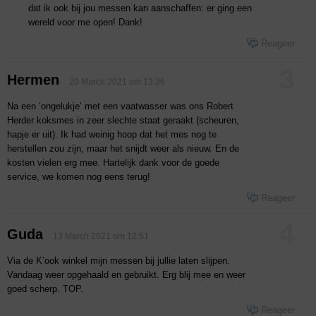
dat ik ook bij jou messen kan aanschaffen: er ging een
wereld voor me open! Dank!
Reageer
3
Hermen
20 March 2021 om 13:36
Na een ‘ongelukje’ met een vaatwasser was ons Robert
Herder koksmes in zeer slechte staat geraakt (scheuren,
hapje er uit). Ik had weinig hoop dat het mes nog te
herstellen zou zijn, maar het snijdt weer als nieuw. En de
kosten vielen erg mee. Hartelijk dank voor de goede
service, we komen nog eens terug!
Reageer
4
Guda
13 March 2021 om 12:51
Via de K’ook winkel mijn messen bij jullie laten slijpen.
Vandaag weer opgehaald en gebruikt. Erg blij mee en weer
goed scherp. TOP.
Reageer