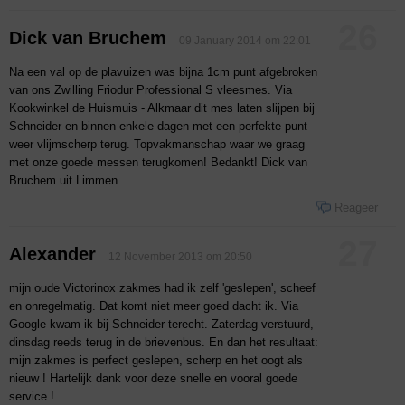
26
Dick van Bruchem
09 January 2014 om 22:01
Na een val op de plavuizen was bijna 1cm punt afgebroken
van ons Zwilling Friodur Professional S vleesmes. Via
Kookwinkel de Huismuis - Alkmaar dit mes laten slijpen bij
Schneider en binnen enkele dagen met een perfekte punt
weer vlijmscherp terug. Topvakmanschap waar we graag
met onze goede messen terugkomen! Bedankt! Dick van
Bruchem uit Limmen
Reageer
27
Alexander
12 November 2013 om 20:50
mijn oude Victorinox zakmes had ik zelf 'geslepen', scheef
en onregelmatig. Dat komt niet meer goed dacht ik. Via
Google kwam ik bij Schneider terecht. Zaterdag verstuurd,
dinsdag reeds terug in de brievenbus. En dan het resultaat:
mijn zakmes is perfect geslepen, scherp en het oogt als
nieuw ! Hartelijk dank voor deze snelle en vooral goede
service !