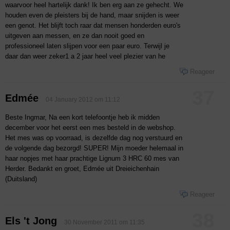
waarvoor heel hartelijk dank! Ik ben erg aan ze gehecht. We
houden even de pleisters bij de hand, maar snijden is weer
een genot. Het blijft toch raar dat mensen honderden euro's
uitgeven aan messen, en ze dan nooit goed en
professioneel laten slijpen voor een paar euro. Terwijl je
daar dan weer zeker1 a 2 jaar heel veel plezier van he
Reageer
37
Edmée
04 January 2012 om 11:12
Beste Ingmar, Na een kort telefoontje heb ik midden
december voor het eerst een mes besteld in de webshop.
Het mes was op voorraad, is dezelfde dag nog verstuurd en
de volgende dag bezorgd! SUPER! Mijn moeder helemaal in
haar nopjes met haar prachtige Lignum 3 HRC 60 mes van
Herder. Bedankt en groet, Edmée uit Dreieichenhain
(Duitsland)
Reageer
38
Els 't Jong
30 November 2011 om 11:35