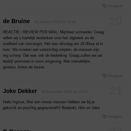
Reageer
20
de Bruine
29 January 2015 om 11:44
REACTIE / REVIEW PER MAIL: Mijnheer schneider, Graag
willen wij u hartelijk bedanken voor het slijpwerk en de
snelheid van ontvangst. Het was dinsdag om 18.00uur al in
huis. We moeten wel voorzichtig snijden, de messen zijn
erg scherp. Dat was ook de bedoeling. Graag zullen we uw
bedrijf promoten in onze omgeving. Met vriendelijke
groeten, Anton de bruine
Reageer
21
Joke Dekker
30 November 2014 om 19:29
Hallo Ingmar, Wat een mooie messen hebben we bij je
gekocht en prachtig gegraveerd!!!! Bedankt, Hen en Joke
Reageer