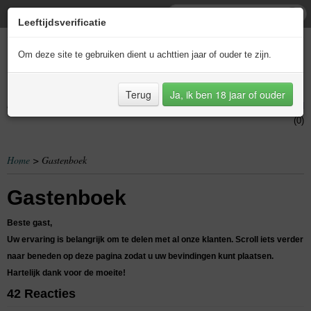
Leeftijdsverificatie
Om deze site te gebruiken dient u achttien jaar of ouder te zijn.
Terug
Ja, ik ben 18 jaar of ouder
Inloggen
Registreren
UW WINKELWAGEN
Geen producten
(0)
Home
> Gastenboek
Gastenboek
Beste gast,
Uw ervaring is belangrijk om te delen met al onze klanten. Scroll iets verder
naar beneden op deze pagina zodat u uw bevindingen kunt plaatsen.
Hartelijk dank voor de moeite!
42 Reacties