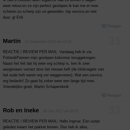
weer retour,en ze zijn perfect geslepen ik kan me er mee
scheren zo scherp zijn ze geworden. top service,en niet
duur. gr Erik
Reageer
31
Martin
15 September 2012 om 16:32
REACTIE / REVIEW PER MAIL: Vandaag heb ik via
Potten&Pannen mijn geslepen koksmes teruggekregen.
Naast het feit dat hij weer erg scherp is, ben ik zeer
aangenaam verrast door het nieuwe heft (de klinknagels van
het oude heft waren erg ver weggevreten). Wat een service,
erg bedankt! Zo gaat hij zeker weer een lange tijd mee.
Vriendelijke groet, Martin Schapendonk
Reageer
32
Rob en Ineke
30 July 2012 om 09:07
REACTIE / REVIEW PER MAIL: Hallo Ingmar, Een uurtje
geleden kwam het pakket binnen. Dus heb ik alles,