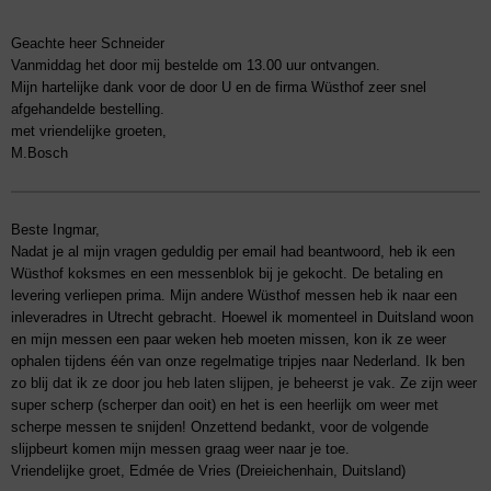
Geachte heer Schneider
Vanmiddag het door mij bestelde om 13.00 uur ontvangen.
Mijn hartelijke dank voor de door U en de firma Wüsthof zeer snel
afgehandelde bestelling.
met vriendelijke groeten,
M.Bosch
Beste Ingmar,
Nadat je al mijn vragen geduldig per email had beantwoord, heb ik een
Wüsthof koksmes en een messenblok bij je gekocht. De betaling en
levering verliepen prima. Mijn andere Wüsthof messen heb ik naar een
inleveradres in Utrecht gebracht. Hoewel ik momenteel in Duitsland woon
en mijn messen een paar weken heb moeten missen, kon ik ze weer
ophalen tijdens één van onze regelmatige tripjes naar Nederland. Ik ben
zo blij dat ik ze door jou heb laten slijpen, je beheerst je vak. Ze zijn weer
super scherp (scherper dan ooit) en het is een heerlijk om weer met
scherpe messen te snijden! Onzettend bedankt, voor de volgende
slijpbeurt komen mijn messen graag weer naar je toe.
Vriendelijke groet, Edmée de Vries (Dreieichenhain, Duitsland)