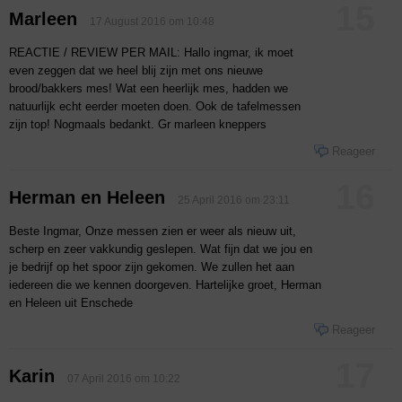
15
Marleen
17 August 2016 om 10:48
REACTIE / REVIEW PER MAIL: Hallo ingmar, ik moet
even zeggen dat we heel blij zijn met ons nieuwe
brood/bakkers mes! Wat een heerlijk mes, hadden we
natuurlijk echt eerder moeten doen. Ook de tafelmessen
zijn top! Nogmaals bedankt. Gr marleen kneppers
Reageer
16
Herman en Heleen
25 April 2016 om 23:11
Beste Ingmar, Onze messen zien er weer als nieuw uit,
scherp en zeer vakkundig geslepen. Wat fijn dat we jou en
je bedrijf op het spoor zijn gekomen. We zullen het aan
iedereen die we kennen doorgeven. Hartelijke groet, Herman
en Heleen uit Enschede
Reageer
17
Karin
07 April 2016 om 10:22