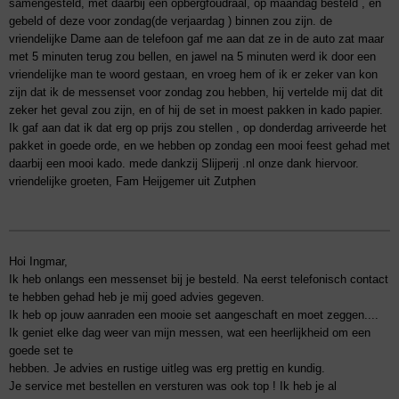
samengesteld, met daarbij een opbergfoudraal, op maandag besteld , en
gebeld of deze voor zondag(de verjaardag ) binnen zou zijn. de
vriendelijke Dame aan de telefoon gaf me aan dat ze in de auto zat maar
met 5 minuten terug zou bellen, en jawel na 5 minuten werd ik door een
vriendelijke man te woord gestaan, en vroeg hem of ik er zeker van kon
zijn dat ik de messenset voor zondag zou hebben, hij vertelde mij dat dit
zeker het geval zou zijn, en of hij de set in moest pakken in kado papier.
Ik gaf aan dat ik dat erg op prijs zou stellen , op donderdag arriveerde het
pakket in goede orde, en we hebben op zondag een mooi feest gehad met
daarbij een mooi kado. mede dankzij Slijperij .nl onze dank hiervoor.
vriendelijke groeten, Fam Heijgemer uit Zutphen
Hoi Ingmar,
Ik heb onlangs een messenset bij je besteld. Na eerst telefonisch contact
te hebben gehad heb je mij goed advies gegeven.
Ik heb op jouw aanraden een mooie set aangeschaft en moet zeggen....
Ik geniet elke dag weer van mijn messen, wat een heerlijkheid om een
goede set te
hebben. Je advies en rustige uitleg was erg prettig en kundig.
Je service met bestellen en versturen was ook top ! Ik heb je al