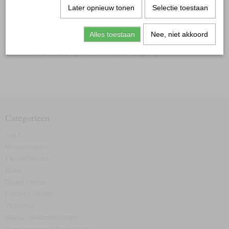
gedaan tijdens deze periode, worden vanaf maandag 17
Later opnieuw tonen
Selectie toestaan
augustus direct in behandeling genomen en in week 34 aan u
geleverd. Houd u rekening met eventuele vertraging in de
Alles toestaan
Nee, niet akkoord
behandeling van uw slijpwerk, afhankelijk van het inleverpunt
en/of rechtstreeks opsturen naar de slijperij.
Categorieën
SALE
Messermeister
FaustoDamast
Böker
Robert Herder
Friedrich Herder
Victorinox
WaSa - Waldmin&Saam