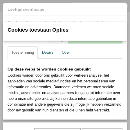
Leeftijdsverificatie
Om deze site te gebruiken dient u achttien jaar of ouder te zijn.
Cookies toestaan Opties
Terug
Ja, ik ben 18 jaar of ouder
Inloggen
Registreren
UW WINKELWAGEN
Geen producten
(0)
Toestemming
Details
Over
Home
> Zoeken
Op deze website worden cookies gebruikt
Cookies worden door ons gebruikt voor verkeersanalyse, het
Zoekresultaten
aanbieden van sociale media-functies en het personaliseren van
informatie en advertenties. Daarnaast verlenen we onze sociale
media-, advertentie- en analysepartners toegang tot informatie over
hoe u onze site gebruikt. Zij kunnen deze informatie gebruiken in
Verzendkosten standaard € 4,95 binnen NL, €
combinatie met andere gegevens die zij mogelijk hebben verzameld
9,95 Duitsland / België
door uw gebruik van hun diensten of die u hen hebt verstrekt.
Let op; In de zomervakantie is de slijperij gesloten van vrijdag
31 juli t/m vrijdag 14 augustus. Webwinkelbestellingen,