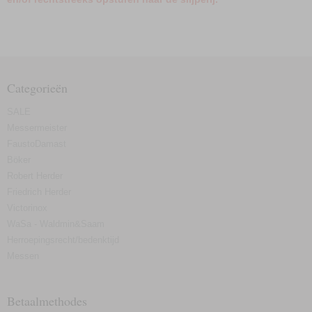
Categorieën
SALE
Messermeister
FaustoDamast
Böker
Robert Herder
Friedrich Herder
Victorinox
WaSa - Waldmin&Saam
Herroepingsrecht/bedenktijd
Messen
Betaalmethodes