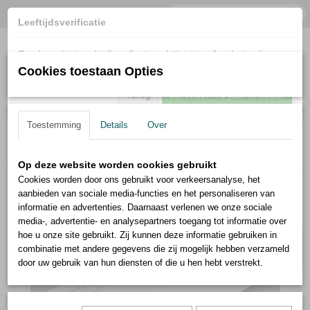
Leeftijdsverificatie
Om deze site te gebruiken dient u achttien jaar of ouder te zijn.
Cookies toestaan Opties
Terug
Ja, ik ben 18 jaar of ouder
Inloggen
Registreren
UW WINKELWAGEN
Geen producten
(0)
Toestemming
Details
Over
Home
>
Böker
>
Forge Wood koksmes, lemmet 20 cm
Op deze website worden cookies gebruikt
Cookies worden door ons gebruikt voor verkeersanalyse, het
aanbieden van sociale media-functies en het personaliseren van
20% korting
informatie en advertenties. Daarnaast verlenen we onze sociale
media-, advertentie- en analysepartners toegang tot informatie over
hoe u onze site gebruikt. Zij kunnen deze informatie gebruiken in
combinatie met andere gegevens die zij mogelijk hebben verzameld
door uw gebruik van hun diensten of die u hen hebt verstrekt.