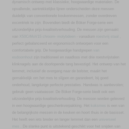
dynamisch ontwerp met klassieke, hoogwaardige materialen. De
opvallende, aantrekkelijke lijnen onderscheiden deze messen
duidelijk van conventionele keukenmessen, zonder overdreven
excentriek te zijn. Bovendien biedt de Böker Forge-serie een
uitzonderlijke prijs-kwaliteitverhouding. De messen zijn gemaakt
van
X50CrMoV15
chroom-
molybdeen
- vanadium
roestvrij staal
,
perfect gebalanceerd en ergonomisch ontworpen voor een
comfortabele grip. De hoogwaardige handgrepen
van
esdoornhout
zijn traditioneel en naadloos met drie roestvrijstalen
klinknagels aan de doorlopende tang bevestigd. Het ontwerp van het
lemmet, inclusief de overgang naar de bolster, maakt het
gemakkelijk om het mes te slijpen en garandeert, bij goed
onderhoud, langdurige perfecte prestaties. Handwas is aanbevolen;
gebruik geen vaatwasser. De Böker Forge-serie biedt ook een
uitzonderlijke prijs-kwaliteitverhouding. De messen worden geleverd
in een hoogwaardige geschenkverpakking. Het
koksmes
is een van
de belangrijkste messen in de keuken en hoort thuis in de basisset.
Het heeft een iets breder en langer lemmet dan een
universeel
mes
. De slanke punt is uitstekend geschikt voor het snijden van