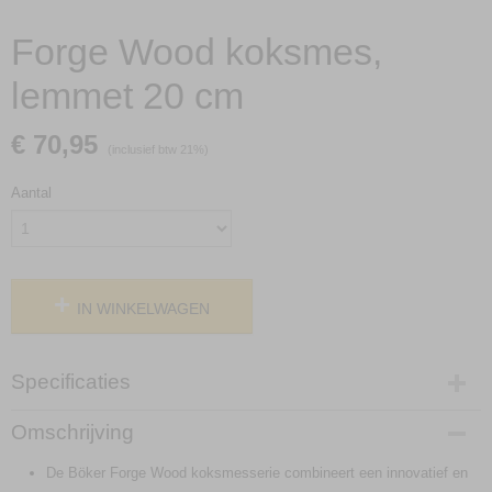
Forge Wood koksmes,
lemmet 20 cm
€ 70,95
(inclusief btw 21%)
Aantal
IN WINKELWAGEN
Specificaties
Productcode
Omschrijving
03BO511
De Böker Forge Wood koksmesserie combineert een innovatief en