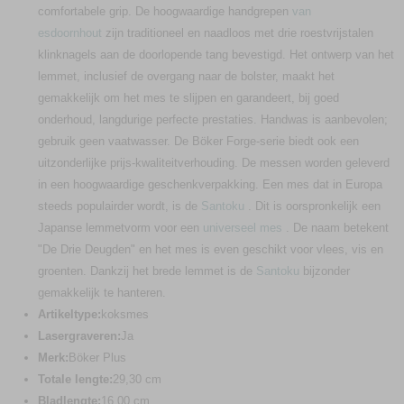
comfortabele grip. De hoogwaardige handgrepen
van
esdoornhout
zijn traditioneel en naadloos met drie roestvrijstalen
klinknagels aan de doorlopende tang bevestigd. Het ontwerp van het
lemmet, inclusief de overgang naar de bolster, maakt het
gemakkelijk om het mes te slijpen en garandeert, bij goed
onderhoud, langdurige perfecte prestaties. Handwas is aanbevolen;
gebruik geen vaatwasser. De Böker Forge-serie biedt ook een
uitzonderlijke prijs-kwaliteitverhouding. De messen worden geleverd
in een hoogwaardige geschenkverpakking. Een mes dat in Europa
steeds populairder wordt, is de
Santoku
. Dit is oorspronkelijk een
Japanse lemmetvorm voor een
universeel mes
. De naam betekent
"De Drie Deugden" en het mes is even geschikt voor vlees, vis en
groenten. Dankzij het brede lemmet is de
Santoku
bijzonder
gemakkelijk te hanteren.
Artikeltype:
koksmes
Lasergraveren:
Ja
Merk:
Böker Plus
Totale lengte:
29,30 cm
Bladlengte:
16,00 cm