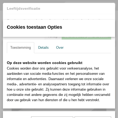
Leeftijdsverificatie
Om deze site te gebruiken dient u achttien jaar of ouder te zijn.
Cookies toestaan Opties
Terug
Ja, ik ben 18 jaar of ouder
Inloggen
Registreren
UW WINKELWAGEN
Geen producten
(0)
Toestemming
Details
Over
Home
>
Böker
>
Forge Wood Santoku
Op deze website worden cookies gebruikt
Cookies worden door ons gebruikt voor verkeersanalyse, het
aanbieden van sociale media-functies en het personaliseren van
30% korting
informatie en advertenties. Daarnaast verlenen we onze sociale
media-, advertentie- en analysepartners toegang tot informatie over
hoe u onze site gebruikt. Zij kunnen deze informatie gebruiken in
combinatie met andere gegevens die zij mogelijk hebben verzameld
door uw gebruik van hun diensten of die u hen hebt verstrekt.