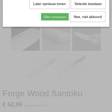
Later opnieuw tonen
Selectie toestaan
Oorspronkelijk 75,95
Alles toestaan
Nee, niet akkoord
Forge Wood Santoku
€ 52,95
(inclusief btw 21%)