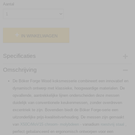
Aantal
IN WINKELWAGEN
Specificaties
Productcode
Omschrijving
03BO512
De Böker Forge Wood koksmesserie combineert een innovatief en
dynamisch ontwerp met klassieke, hoogwaardige materialen. De
opvallende, aantrekkelijke lijnen onderscheiden deze messen
duidelijk van conventionele keukenmessen, zonder overdreven
excentriek te zijn. Bovendien biedt de Böker Forge-serie een
uitzonderlijke prijs-kwaliteitverhouding. De messen zijn gemaakt
van
X50CrMoV15
chroom-
molybdeen
- vanadium
roestvrij staal
,
perfect gebalanceerd en ergonomisch ontworpen voor een