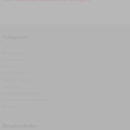
Categorieën
SALE
Messermeister
FaustoDamast
Böker
Robert Herder
Friedrich Herder
Victorinox
WaSa - Waldmin&Saam
Herroepingsrecht/bedenktijd
Messen
Betaalmethodes