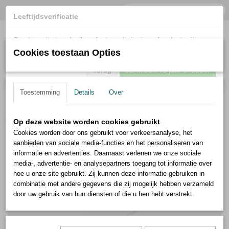
Leeftijdsverificatie
Om deze site te gebruiken dient u achttien jaar of ouder te zijn.
Cookies toestaan Opties
Terug
Ja, ik ben 18 jaar of ouder
Inloggen
Registreren
UW WINKELWAGEN
Geen producten
(0)
Toestemming
Details
Over
Home
>
Böker
>
Cottage-Craft Koksmes Groot
Op deze website worden cookies gebruikt
Cookies worden door ons gebruikt voor verkeersanalyse, het
aanbieden van sociale media-functies en het personaliseren van
informatie en advertenties. Daarnaast verlenen we onze sociale
media-, advertentie- en analysepartners toegang tot informatie over
hoe u onze site gebruikt. Zij kunnen deze informatie gebruiken in
combinatie met andere gegevens die zij mogelijk hebben verzameld
door uw gebruik van hun diensten of die u hen hebt verstrekt.