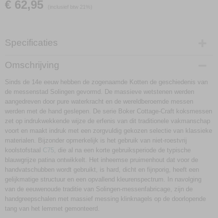
€ 62,95
(inclusief btw 21%)
Specificaties
Productcode
Omschrijving
130495
Sinds de 14e eeuw hebben de zogenaamde Kotten de geschiedenis van
de messenstad Solingen gevormd. De massieve wetstenen werden
aangedreven door pure waterkracht en de wereldberoemde messen
werden met de hand geslepen. De serie Boker Cottage-Craft koksmessen
zet op indrukwekkende wijze de erfenis van dit traditionele vakmanschap
voort en maakt indruk met een zorgvuldig gekozen selectie van klassieke
materialen. Bijzonder opmerkelijk is het gebruik van niet-roestvrij
koolstofstaal
C75
, die al na een korte gebruiksperiode de typische
blauwgrijze patina ontwikkelt. Het inheemse pruimenhout dat voor de
handvatschubben wordt gebruikt, is hard, dicht en fijnporig, heeft een
gelijkmatige structuur en een opvallend kleurenspectrum. In navolging
van de eeuwenoude traditie van Solingen-messenfabricage, zijn de
handgreepschalen met massief messing klinknagels op de doorlopende
tang van het lemmet gemonteerd.