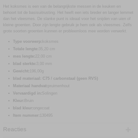
Het koksmes is een van de belangrijkste messen in de keuken en
behoort tot de basisuitrusting. Het heeft een iets breder en langer lemmet
dan het vleesmes. De slanke punt is ideaal voor het snijden van uien of
kleine groenten. Door zijn lengte gebruik je hem ook als vleesmes. Zelfs
grote soorten groenten kunnen er probleemloos mee worden verwerkt.
Type voorwerp:
koksmes
Totale lengte:
35,20 cm
mes lengte:
22,00 cm
blad sterkte:
3,00 mm
Gewicht:
196,00g
blad materiaal: C75 / carbonstaal (geen RVS)
Materiaal handvat:
pruimenhout
Vervaardigd in:
Solingen
Kleur:
Bruin
blad kleur:
ongecoat
Item nummer:
130495
Reacties