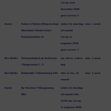
Let op, eind
december 2026
geen service !!
Assen
Koken & Tafelen (Shop-in-shop
iedere 3e zaterdag
max. 1 week
Warenhuis Vanderveen) /
vd maand.
Koopmansplein 16
Let op, in
augustus 2026
geen service !!
Den Helder
Scheepstuigerij de Schieman
ma. t/m vr., iedere
max. 1 week
/ Reigerstraat 1 - 3
dag
Den Helder
Buijtendijk / Industrieweg 2AA
elke 1e ma. vd
max. 1 week
maand
Goirle
By Versloot / Tilburgseweg
iedere 2e dinsdag
88A
vd maand vóór
14.00 uur. Let op,
in augustus 2026