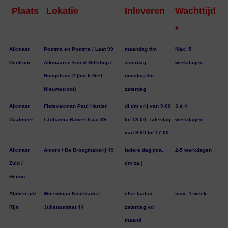
Plaats
Lokatie
Inleveren
Wachttijd
*
Alkmaar
Postma en Postma / Laat 99
maandag t/m
Max. 5
Centrum
Alkmaarse Fan & Giftshop /
zaterdag
werkdagen
Hoogstraat 2 (hoek Ged.
dinsdag t/m
Nieuwesloot)
zaterdag
Alkmaar
Fietsvakman Paul Harder
di t/m vrij van 9:00
3 à 4
Daalmeer
/ Johanna Naberstraat 39
tot 18:00, zaterdag
werkdagen
van 9:00 tot 17:00
Alkmaar
Amoro / De Droogmakerij 49
iedere dag (ma.
2-5 werkdagen
Zuid /
t/m za.)
Heiloo
Alphen a/d
Woerdman Kookkado /
elke laatste
max. 1 week
Rijn
Julianastraat 44
zaterdag vd
maand