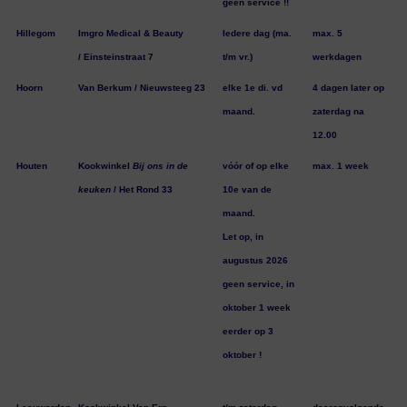
geen service !!
Hillegom
Imgro Medical & Beauty
Iedere dag (ma.
max. 5
/ Einsteinstraat 7
t/m vr.)
werkdagen
Hoorn
Van Berkum / Nieuwsteeg 23
elke 1e di. vd
4 dagen later op
maand.
zaterdag na
12.00
Houten
Kookwinkel
Bij ons in de
vóór of op elke
max. 1 week
keuken
/ Het Rond 33
10e van de
maand.
Let op, in
augustus 2026
geen service, in
oktober 1 week
eerder op 3
oktober !