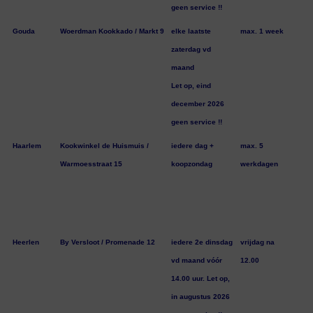
geen service !!
Gouda
Woerdman Kookkado / Markt 9
elke laatste
max. 1 week
zaterdag vd
maand
Let op, eind
december 2026
geen service !!
Haarlem
Kookwinkel de Huismuis /
iedere dag +
max. 5
Warmoesstraat 15
koopzondag
werkdagen
Heerlen
By Versloot / Promenade 12
iedere 2e dinsdag
vrijdag na
vd maand vóór
12.00
14.00 uur. Let op,
in augustus 2026