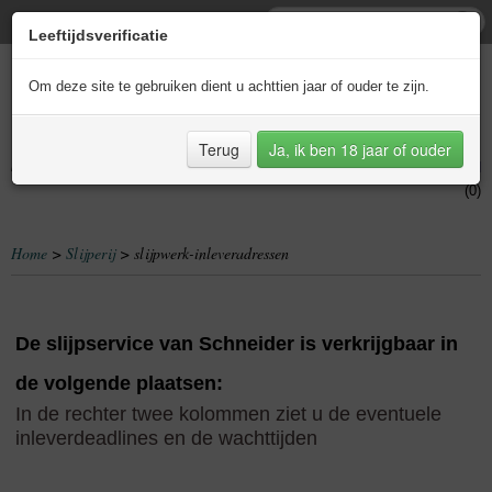
Leeftijdsverificatie
Om deze site te gebruiken dient u achttien jaar of ouder te zijn.
Terug
Ja, ik ben 18 jaar of ouder
Inloggen
Registreren
UW WINKELWAGEN
Geen producten
(0)
Home
>
Slijperij
> slijpwerk-inleveradressen
De slijpservice van Schneider is verkrijgbaar in
de volgende plaatsen:
In de rechter twee kolommen ziet u de eventuele
inleverdeadlines en de wachttijden