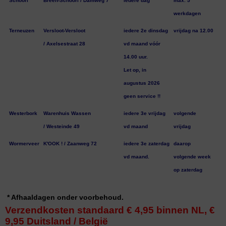
Schoorl
Breen-Schoorl / Damweg 7
iedere dag
max. 5
werkdagen
Terneuzen
Versloot-Versloot
iedere 2e dinsdag
vrijdag na 12.00
/ Axelsestraat 28
vd maand vóór
14.00 uur.
Let op, in
augustus 2026
geen service !!
Westerbork
Warenhuis Wassen
iedere 3e vrijdag
volgende
/ Westeinde 49
vd maand
vrijdag
Wormerveer
K'OOK ! / Zaanweg 72
iedere 3e zaterdag
daarop
vd maand.
volgende week
op zaterdag
* Afhaaldagen onder voorbehoud.
Verzendkosten standaard € 4,95 binnen NL, €
9,95 Duitsland / België